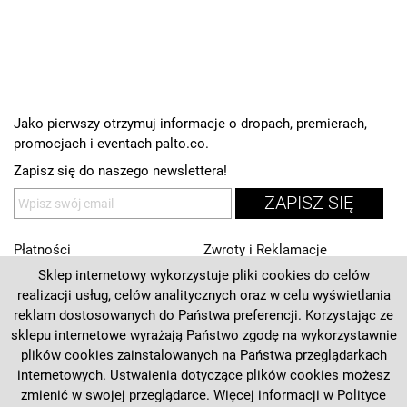
Jako pierwszy otrzymuj informacje o dropach, premierach,
promocjach i eventach palto.co.
Zapisz się do naszego newslettera!
ZAPISZ SIĘ
Płatności
Zwroty i Reklamacje
Sklep internetowy wykorzystuje pliki cookies do celów
Regulamin
Kontakt
realizacji usług, celów analitycznych oraz w celu wyświetlania
Polityka prywatności
O nas
reklam dostosowanych do Państwa preferencji. Korzystając ze
sklepu internetowe wyrażają Państwo zgodę na wykorzystawnie
Deklaracja dostępności
plików cookies zainstalowanych na Państwa przeglądarkach
internetowych. Ustwaienia dotyczące plików cookies możesz
+48 537 125 270
zmienić w swojej przeglądarce. Więcej informacji w
Polityce