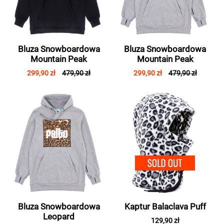
Bluza Snowboardowa
Bluza Snowboardowa
Mountain Peak
Mountain Peak
299,90 zł
479,90 zł
299,90 zł
479,90 zł
SOLD 
Bluza Snowboardowa
Kaptur Balaclava Puff
Leopard
129,90 zł