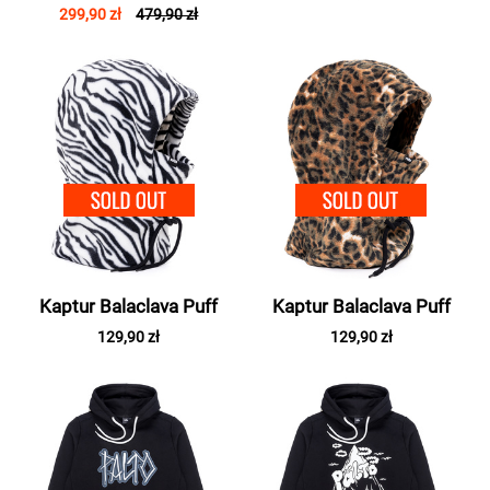
299,90 zł
479,90 zł
SOLD OUT
SOLD 
Kaptur Balaclava Puff
Kaptur Balaclava Puff
129,90 zł
129,90 zł