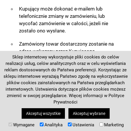
Kupujący może dokonać e-mailem lub
telefonicznie zmiany w zamówieniu, lub
wycofać zamówienie w całości, jeżeli nie
zostało ono wysłane.
Zamówiony towar dostarczony zostanie na
adres wskazany przez Kupującego.
Sklep internetowy wykorzystuje pliki cookies do celów
realizacji usług, celów analitycznych oraz w celu wyświetlania
Dniem wykonania Umowy zawartej za
reklam dostosowanych do Państwa preferencji. Korzystając ze
pośrednictwem Sklepu internetowego jest
sklepu internetowe wyrażają Państwo zgodę na wykorzystawnie
dzień odbioru przesyłki przez Kupującego.
plików cookies zainstalowanych na Państwa przeglądarkach
internetowych. Ustwaienia dotyczące plików cookies możesz
V SPOSÓB PŁATNOŚCI
zmienić w swojej przeglądarce. Więcej informacji w
Polityce
Prywatności
Wszystkie ceny w Sklepie są cenami brutto,
Akceptuj wszystkie
Akceptuj wybrane
zawierającymi podatek od towarów i usług
Wymagane
Analityka
Ustawienia
Marketing
(VAT).