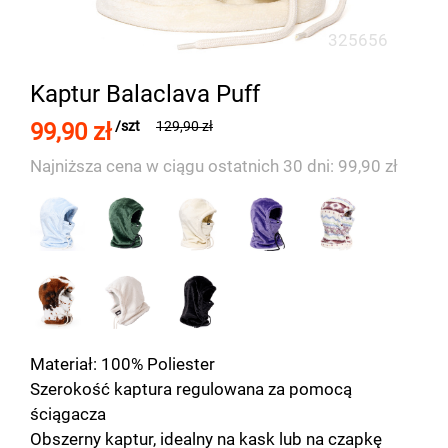
325656
Kaptur Balaclava Puff
99,90 zł
/szt
129,90 zł
Najniższa cena w ciągu ostatnich 30 dni: 99,90 zł
Materiał: 100% Poliester
Szerokość kaptura regulowana za pomocą
ściągacza
Obszerny kaptur, idealny na kask lub na czapkę