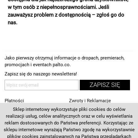
w tym osób z niepełnosprawnościami. Jeśli
zauważysz problem z dostępnością – zgłoś go do
nas.
Jako pierwszy otrzymuj informacje o dropach, premierach,
promocjach i eventach palto.co.
Zapisz się do naszego newslettera!
ZAPISZ SIĘ
Płatności
Zwroty i Reklamacje
Sklep internetowy wykorzystuje pliki cookies do celów
Regulamin
Kontakt
realizacji usług, celów analitycznych oraz w celu wyświetlania
Polityka prywatności
O nas
reklam dostosowanych do Państwa preferencji. Korzystając ze
sklepu internetowe wyrażają Państwo zgodę na wykorzystawnie
Deklaracja dostępności
plików cookies zainstalowanych na Państwa przeglądarkach