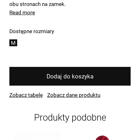
obu stronach na zamek.
Pod pachami otwory wentylacyjne,
Read more
Elastyczne ściągacze na spodzie i na rękawach
bluzy,
Dostępne rozmiary
Przydłużony, regularny krój,
M
Bardzo wysoka jakość wykonania,
Rozmiarówka: Unisex.
Kolor: Teal
Dodaj do koszyka
Zobacz tabelę
Zobacz dane produktu
Produkty podobne