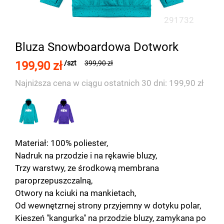
291732
Bluza Snowboardowa Dotwork
199,90 zł
/szt
399,90 zł
Najniższa cena w ciągu ostatnich 30 dni: 199,90 zł
Materiał: 100% poliester,
Nadruk na przodzie i na rękawie bluzy,
Trzy warstwy, ze środkową membrana
paroprzepuszczalną,
Otwory na kciuki na mankietach,
Od wewnętzrnej strony przyjemny w dotyku polar,
Kieszeń "kangurka" na przodzie bluzy, zamykana po