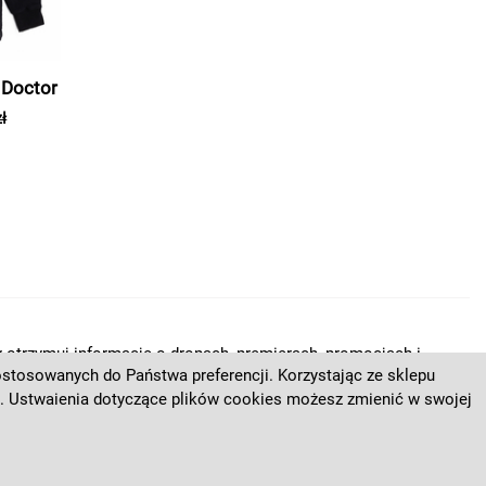
 Doctor
ł
 otrzymuj informacje o dropach, premierach, promocjach i
dostosowanych do Państwa preferencji. Korzystając ze sklepu
o.co.
. Ustwaienia dotyczące plików cookies możesz zmienić w swojej
 naszego newslettera!
ZAPISZ SIĘ