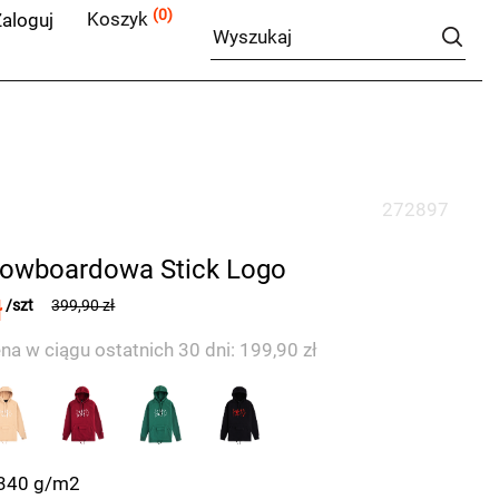
(0)
Koszyk
aloguj
272897
nowboardowa Stick Logo
ł
/szt
399,90 zł
na w ciągu ostatnich 30 dni: 199,90 zł
 340 g/m2