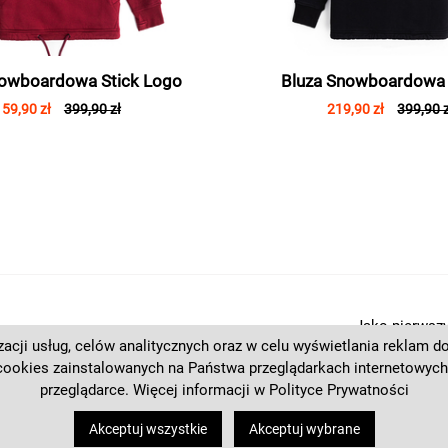
nowboardowa Stick Logo
Bluza Snowboardowa
159,90 zł
399,90 zł
219,90 zł
399,90 z
Jako pierwszy
izacji usług, celów analitycznych oraz w celu wyświetlania reklam 
eventach palt
cookies zainstalowanych na Państwa przeglądarkach internetowych
Zapisz się do
przeglądarce. Więcej informacji w
Polityce Prywatności
+48 537 125 270
Akceptuj wszystkie
Akceptuj wybrane