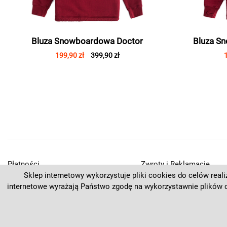
Bluza Snowboardowa Doctor
Bluza S
199,90 zł
399,90 zł
Płatności
Zwroty i Reklamacje
Sklep internetowy wykorzystuje pliki cookies do celów real
Regulamin
Kontakt
internetowe wyrażają Państwo zgodę na wykorzystawnie plików 
Polityka prywatności
O nas
Deklaracja dostępności