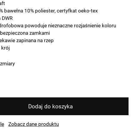
aft
% bawełna 10% poliester, certyfkat oeko-tex
a DWR
rofobowa powoduje nieznaczne rozjaśnienie koloru
abezpieczona zamkami
rekawie zapinana na rzep
 krój
zmiary
Dodaj do koszyka
lę
Zobacz dane produktu