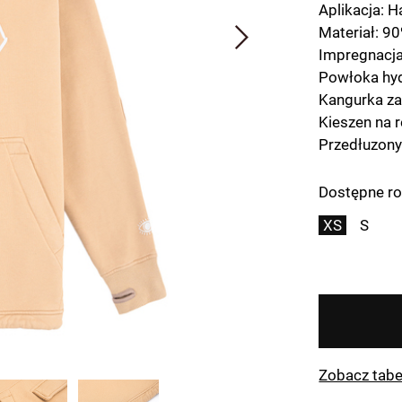
Aplikacja: H
Materiał: 90
Impregnacj
Powłoka hyd
Kangurka z
Kieszen na 
Przedłuzony
Dostępne ro
XS
S
Zobacz tabe