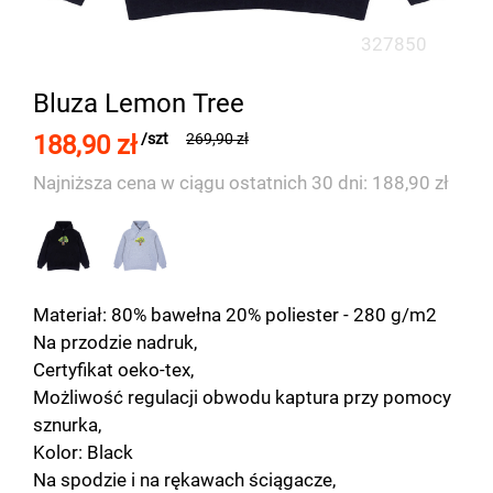
327850
Bluza Lemon Tree
188,90 zł
/szt
269,90 zł
Najniższa cena w ciągu ostatnich 30 dni: 188,90 zł
Materiał: 80% bawełna 20% poliester - 280 g/m2
Na przodzie nadruk,
Certyfikat oeko-tex,
Możliwość regulacji obwodu kaptura przy pomocy
sznurka,
Kolor: Black
Na spodzie i na rękawach ściągacze,