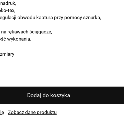
 nadruk,
eko-tex,
egulacji obwodu kaptura przy pomocy sznurka,
i na rękawach ściągacze,
ść wykonania.
zmiary
L
Dodaj do koszyka
lę
Zobacz dane produktu