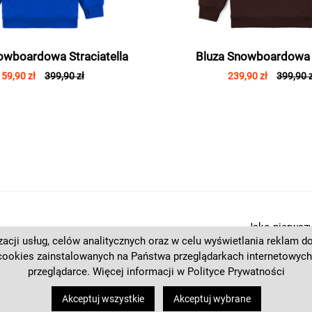
owboardowa Straciatella
Bluza Snowboardowa
159,90 zł
399,90 zł
239,90 zł
399,90 z
Jako pierwszy
izacji usług, celów analitycznych oraz w celu wyświetlania reklam 
eventach palt
cookies zainstalowanych na Państwa przeglądarkach internetowych
Zapisz się do
przeglądarce. Więcej informacji w
Polityce Prywatności
+48 537 125 270
Akceptuj wszystkie
Akceptuj wybrane