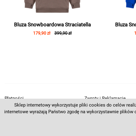
Bluza Snowboardowa Straciatella
Bluza Sn
179,90 zł
399,90 zł
Płatności
Zwroty i Reklamacje
Sklep internetowy wykorzystuje pliki cookies do celów real
Regulamin
Kontakt
internetowe wyrażają Państwo zgodę na wykorzystawnie plików 
Polityka prywatności
O nas
Deklaracja dostępności