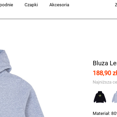
podnie
Czapki
Akcesoria
Z
Bluza L
188,90 z
Najniższa ce
Materiał: 8