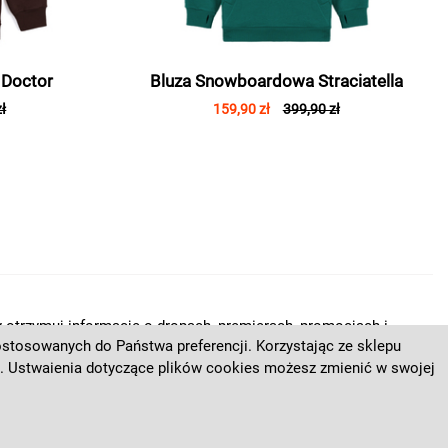
 Doctor
Bluza Snowboardowa Straciatella
ł
159,90 zł
399,90 zł
 otrzymuj informacje o dropach, premierach, promocjach i
dostosowanych do Państwa preferencji. Korzystając ze sklepu
o.co.
. Ustwaienia dotyczące plików cookies możesz zmienić w swojej
 naszego newslettera!
ZAPISZ SIĘ