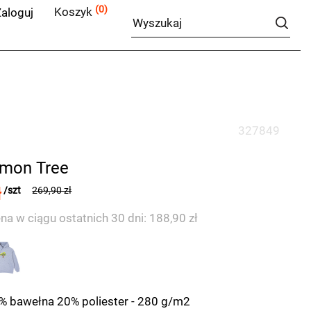
(0)
Koszyk
aloguj
327849
emon Tree
ł
/szt
269,90 zł
na w ciągu ostatnich 30 dni: 188,90 zł
0% bawełna 20% poliester - 280 g/m2