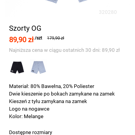
320280
Szorty OG
89,90 zł
/szt
179,90 zł
Najniższa cena w ciągu ostatnich 30 dni: 89,90 zł
Materiał: 80% Bawełna, 20% Poliester
Dwie kieszenie po bokach zamykane na zamek
Kieszeń z tyłu zamykana na zamek
Logo na nogawce
Kolor: Melange
Dostępne rozmiary