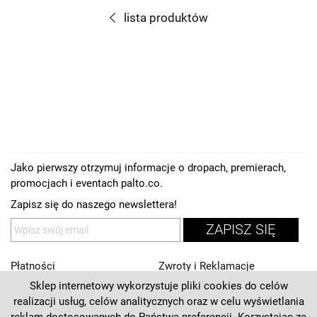
lista produktów
Jako pierwszy otrzymuj informacje o dropach, premierach,
promocjach i eventach palto.co.
Zapisz się do naszego newslettera!
ZAPISZ SIĘ
Płatności
Zwroty i Reklamacje
Sklep internetowy wykorzystuje pliki cookies do celów
Regulamin
Kontakt
realizacji usług, celów analitycznych oraz w celu wyświetlania
Polityka prywatności
O nas