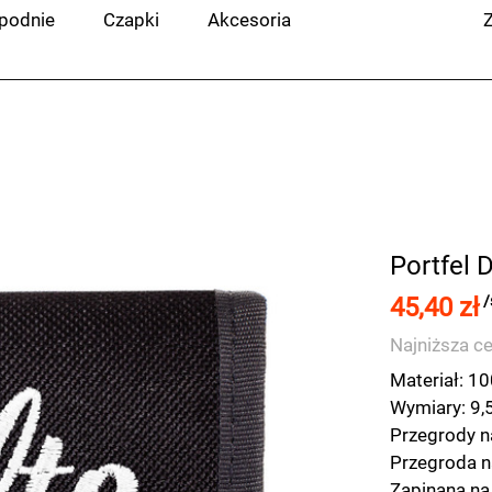
podnie
Czapki
Akcesoria
Z
Portfel D
45,40 zł
/
Najniższa ce
Materiał: 10
Wymiary: 9,
Przegrody n
Przegroda n
Zapinana na