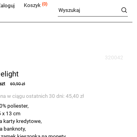
(0)
Koszyk
aloguj
320042
elight
szt
69,90 zł
na w ciągu ostatnich 30 dni: 45,40 zł
0% poliester,
5 x 13 cm
a karty kredytowe,
a banknoty,
 zamek kieszonka na monety,