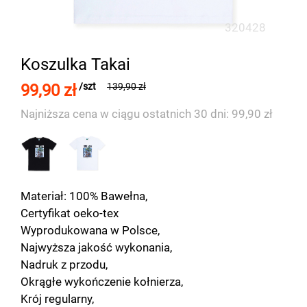
320428
Koszulka Takai
99,90 zł
/szt
139,90 zł
Najniższa cena w ciągu ostatnich 30 dni: 99,90 zł
Materiał: 100% Bawełna,
Certyfikat oeko-tex
Wyprodukowana w Polsce,
Najwyższa jakość wykonania,
Nadruk z przodu,
Okrągłe wykończenie kołnierza,
Krój regularny,