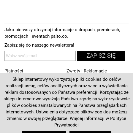
Jako pierwszy otrzymuj informacje o dropach, premierach,
promocjach i eventach palto.co.
Zapisz się do naszego newslettera!
ZAPISZ SIĘ
Płatności
Zwroty i Reklamacje
Sklep internetowy wykorzystuje pliki cookies do celów
Regulamin
Kontakt
realizacji usług, celów analitycznych oraz w celu wyświetlania
Polityka prywatności
O nas
reklam dostosowanych do Państwa preferencji. Korzystając ze
sklepu internetowe wyrażają Państwo zgodę na wykorzystawnie
Deklaracja dostępności
plików cookies zainstalowanych na Państwa przeglądarkach
internetowych. Ustwaienia dotyczące plików cookies możesz
+48 537 125 270
zmienić w swojej przeglądarce. Więcej informacji w
Polityce
Prywatności