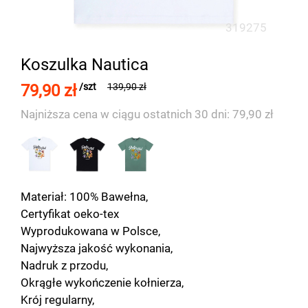
319275
Koszulka Nautica
79,90 zł
/szt
139,90 zł
Najniższa cena w ciągu ostatnich 30 dni: 79,90 zł
Materiał: 100% Bawełna,
Certyfikat oeko-tex
Wyprodukowana w Polsce,
Najwyższa jakość wykonania,
Nadruk z przodu,
Okrągłe wykończenie kołnierza,
Krój regularny,