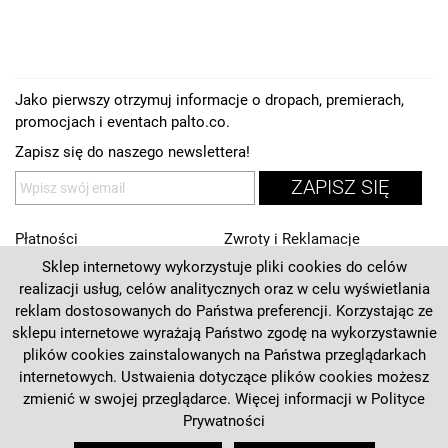
Jako pierwszy otrzymuj informacje o dropach, premierach,
promocjach i eventach palto.co.
Zapisz się do naszego newslettera!
ZAPISZ SIĘ
Płatności
Zwroty i Reklamacje
Sklep internetowy wykorzystuje pliki cookies do celów
Regulamin
Kontakt
realizacji usług, celów analitycznych oraz w celu wyświetlania
Polityka prywatności
O nas
reklam dostosowanych do Państwa preferencji. Korzystając ze
sklepu internetowe wyrażają Państwo zgodę na wykorzystawnie
Deklaracja dostępności
plików cookies zainstalowanych na Państwa przeglądarkach
internetowych. Ustwaienia dotyczące plików cookies możesz
+48 537 125 270
zmienić w swojej przeglądarce. Więcej informacji w
Polityce
Prywatności