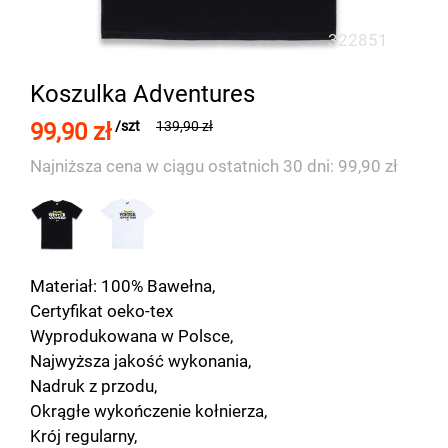
322851
Koszulka Adventures
99,90 zł
/szt
139,90 zł
Najniższa cena w ciągu ostatnich 30 dni: 99,90 zł
Materiał: 100% Bawełna,
Certyfikat oeko-tex
Wyprodukowana w Polsce,
Najwyższa jakość wykonania,
Nadruk z przodu,
Okrągłe wykończenie kołnierza,
Krój regularny,