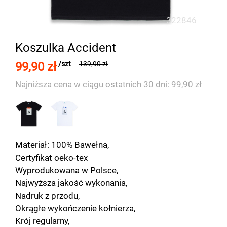
322846
Koszulka Accident
99,90 zł
/szt
139,90 zł
Najniższa cena w ciągu ostatnich 30 dni: 99,90 zł
Materiał: 100% Bawełna,
Certyfikat oeko-tex
Wyprodukowana w Polsce,
Najwyższa jakość wykonania,
Nadruk z przodu,
Okrągłe wykończenie kołnierza,
Krój regularny,