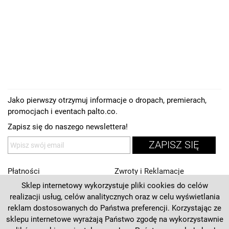
Jako pierwszy otrzymuj informacje o dropach, premierach,
promocjach i eventach palto.co.
Zapisz się do naszego newslettera!
ZAPISZ SIĘ
Płatności
Zwroty i Reklamacje
Sklep internetowy wykorzystuje pliki cookies do celów
Regulamin
Kontakt
realizacji usług, celów analitycznych oraz w celu wyświetlania
Polityka prywatności
O nas
reklam dostosowanych do Państwa preferencji. Korzystając ze
sklepu internetowe wyrażają Państwo zgodę na wykorzystawnie
Deklaracja dostępności