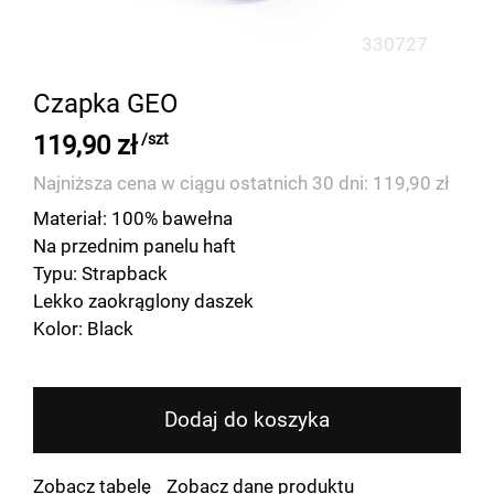
330727
Czapka GEO
119,90 zł
/szt
Najniższa cena w ciągu ostatnich 30 dni: 119,90 zł
Materiał: 100% bawełna
Na przednim panelu haft
Typu: Strapback
Lekko zaokrąglony daszek
Kolor: Black
Dodaj do koszyka
Zobacz tabelę
Zobacz dane produktu