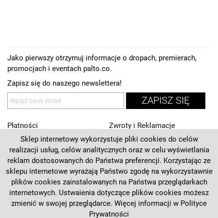
Jako pierwszy otrzymuj informacje o dropach, premierach,
promocjach i eventach palto.co.
Zapisz się do naszego newslettera!
ZAPISZ SIĘ
Płatności
Zwroty i Reklamacje
Sklep internetowy wykorzystuje pliki cookies do celów
Regulamin
Kontakt
realizacji usług, celów analitycznych oraz w celu wyświetlania
Polityka prywatności
O nas
reklam dostosowanych do Państwa preferencji. Korzystając ze
sklepu internetowe wyrażają Państwo zgodę na wykorzystawnie
Deklaracja dostępności
plików cookies zainstalowanych na Państwa przeglądarkach
internetowych. Ustwaienia dotyczące plików cookies możesz
+48 537 125 270
zmienić w swojej przeglądarce. Więcej informacji w
Polityce
Prywatności