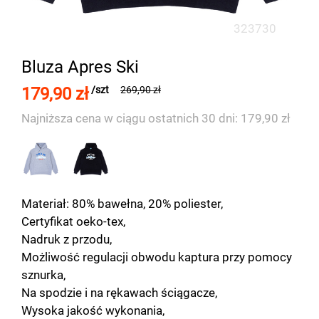
323730
Bluza Apres Ski
179,90 zł
/szt
269,90 zł
Najniższa cena w ciągu ostatnich 30 dni: 179,90 zł
Materiał: 80% bawełna, 20% poliester,
Certyfikat oeko-tex,
Nadruk z przodu,
Możliwość regulacji obwodu kaptura przy pomocy
sznurka,
Na spodzie i na rękawach ściągacze,
Wysoka jakość wykonania,